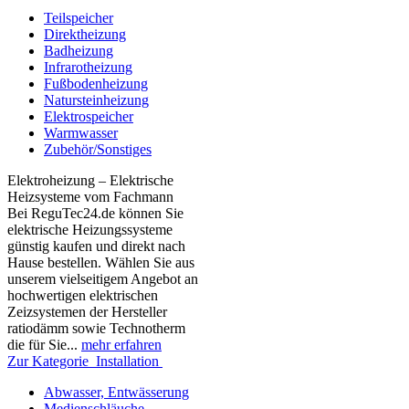
Teilspeicher
Direktheizung
Badheizung
Infrarotheizung
Fußbodenheizung
Natursteinheizung
Elektrospeicher
Warmwasser
Zubehör/Sonstiges
Elektroheizung – Elektrische
Heizsysteme vom Fachmann
Bei ReguTec24.de können Sie
elektrische Heizungssysteme
günstig kaufen und direkt nach
Hause bestellen. Wählen Sie aus
unserem vielseitigem Angebot an
hochwertigen elektrischen
Zeizsystemen der Hersteller
ratiodämm sowie Technotherm
die für Sie...
mehr erfahren
Zur Kategorie Installation
Abwasser, Entwässerung
Medienschläuche