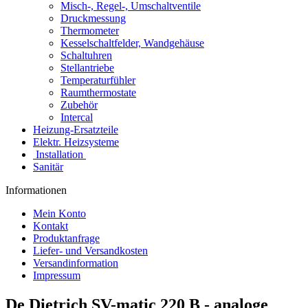
Misch-, Regel-, Umschaltventile
Druckmessung
Thermometer
Kesselschaltfelder, Wandgehäuse
Schaltuhren
Stellantriebe
Temperaturfühler
Raumthermostate
Zubehör
Intercal
Heizung-Ersatzteile
Elektr. Heizsysteme
Installation
Sanitär
Informationen
Mein Konto
Kontakt
Produktanfrage
Liefer- und Versandkosten
Versandinformation
Impressum
De Dietrich SV-matic 220 B - analoge