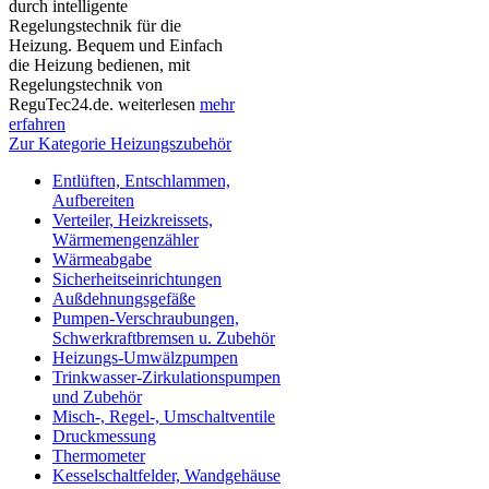
durch intelligente
Regelungstechnik für die
Heizung. Bequem und Einfach
die Heizung bedienen, mit
Regelungstechnik von
ReguTec24.de. weiterlesen
mehr
erfahren
Zur Kategorie Heizungszubehör
Entlüften, Entschlammen,
Aufbereiten
Verteiler, Heizkreissets,
Wärmemengenzähler
Wärmeabgabe
Sicherheitseinrichtungen
Außdehnungsgefäße
Pumpen-Verschraubungen,
Schwerkraftbremsen u. Zubehör
Heizungs-Umwälzpumpen
Trinkwasser-Zirkulationspumpen
und Zubehör
Misch-, Regel-, Umschaltventile
Druckmessung
Thermometer
Kesselschaltfelder, Wandgehäuse