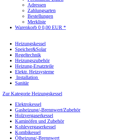
Adressen
Zahlungsarten
Bestellungen
Merkliste
Warenkorb
0
0,00 EUR *
Heizungskessel
Speicher&Solar
Regeltechnik
Heizungszubehör
Heizung-Ersatzteile
Elektr. Heizsysteme
Installation
Sanitär
Zur Kategorie Heizungskessel
Elektrokessel
Gasheizung/-Brennwert/Zubehör
Holzvergaserkessel
Kaminöfen und Zubehör
Kohlevergaserkessel
Kombikessel
Ölheizung/-Brennwert